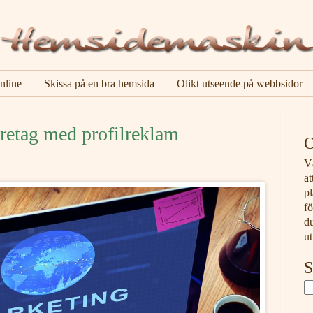
nline
Skissa på en bra hemsida
Olikt utseende på webbsidor
öretag med profilreklam
O
V
at
pl
fö
d
ut
S