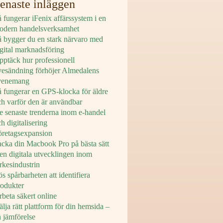
enaste inläggen
 fungerar iFenix affärssystem i en
odern handelsverksamhet
å bygger du en stark närvaro med
igital marknadsföring
pptäck hur professionell
ivesändning förhöjer Almedalens
venemang
å fungerar en GPS-klocka för äldre
ch varför den är användbar
e senaste trenderna inom e-handel
h digitalisering
öretagsexpansion
acka din Macbook Pro på bästa sätt
en digitala utvecklingen inom
rkesindustrin
s spårbarheten att identifiera
rodukter
beta säkert online
lja rätt plattform för din hemsida –
n jämförelse