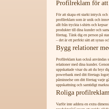
Profilreklam för att
För att skapa ett starkt intryck och
profilreklam som är unik och innova
allt från tryckta t-shirts och keps
produkter till dina kunder och sama
företag. Tänk dig en person på sta
– det är ett perfekt sätt att synas o
Bygg relationer me
Profilreklam kan också användas so
relationer med dina kunder. Genom
uppskattade visar du att du bryr d
powerbank med ditt företags logo
påminnelse om ditt företag varje gå
uppskattning och samtidigt marknad
Roliga profilrekla
Varför inte addera en extra dimensi