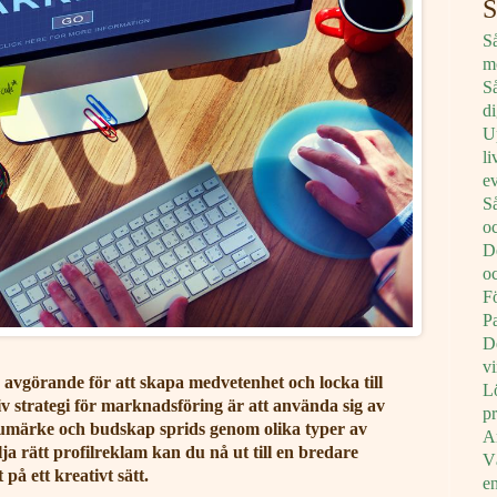
S
Så
m
S
d
U
l
e
S
o
D
oc
F
P
D
vi
 avgörande för att skapa medvetenhet och locka till
Lö
tiv strategi för marknadsföring är att använda sig av
p
rumärke och budskap sprids genom olika typer av
Ar
a rätt profilreklam kan du nå ut till en bredare
Vä
på ett kreativt sätt.
e