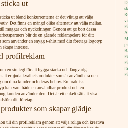
 sticka ut
Di
s
Re
 sticka ut bland konkurrenterna är det viktigt att välja
v
tiv. Det finns en mängd olika alternativ att välja mellan,
Få
ar till muggar och nyckelringar. Genom att ge bort dessa
A
rbetspartners blir de en gående reklampelare för ditt
M
n som använder en snygg t-shirt med ditt företags logotyp
p
ch skapa intresse.
Bä
d profilreklam
F
Få
fö
m en strategi för att bygga starka och långvariga
Få
 att erbjuda kvalitetsprodukter som är användbara och
ig om dina kunder och deras behov. En praktisk
typ kan vara både en användbar produkt och en
ng kunden använder den. Det är ett enkelt sätt att visa
sföra ditt företag.
mprodukter som skapar glädje
on till din profilreklam genom att välja roliga och kreativa