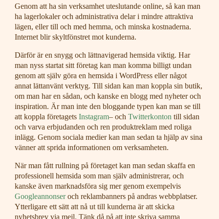
Genom att ha sin verksamhet uteslutande online, så kan man
ha lagerlokaler och administrativa delar i mindre attraktiva
lägen, eller till och med hemma, och minska kostnaderna.
Internet blir skyltfönstret mot kunderna.
Därför är en snygg och lättnavigerad hemsida viktig. Har
man nyss startat sitt företag kan man komma billigt undan
genom att själv göra en hemsida i WordPress eller något
annat lättanvänt verktyg. Till sidan kan man koppla sin butik,
om man har en sådan, och kanske en blogg med nyheter och
inspiration. Är man inte den bloggande typen kan man se till
att koppla företagets
Instagram
– och
Twitterkonton
till sidan
och varva erbjudanden och ren produktreklam med roliga
inlägg. Genom sociala medier kan man sedan ta hjälp av sina
vänner att sprida informationen om verksamheten.
När man fått rullning på företaget kan man sedan skaffa en
professionell hemsida som man själv administrerar, och
kanske även marknadsföra sig mer genom exempelvis
Googleannonser
och reklambanners på andras webbplatser.
Ytterligare ett sätt att nå ut till kunderna är att skicka
nyhetsbrev via mejl. Tänk då på att inte skriva samma